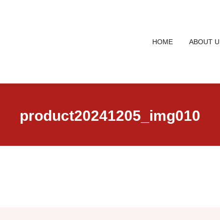
HOME
ABOUT U
product20241205_img010