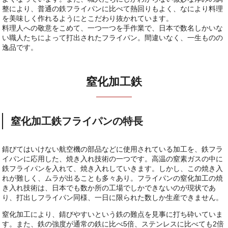
整により、普通の鉄フライパンに比べて熱回りもよく、なにより料理
を美味しく作れるようにとこだわり抜かれています。
料理人への敬意をこめて、一つ一つを手作業で、日本で数名しかいな
い職人たちによって打出されたフライパン。間違いなく、一生ものの
逸品です。
窒化加工鉄
窒化加工鉄フライパンの特長
錆びてはいけない航空機の部品などに使用されている加工を、鉄フラ
イパンに応用した、焼き入れ技術の一つです。高温の窒素ガスの中に
鉄フライパンを入れて、焼き入れしていきます。しかし、この焼き入
れが難しく、ムラが出ることも多々あり。フライパンの窒化加工の焼
き入れ技術は、日本でも数か所の工場でしかできないのが現状であ
り、打出しフライパン同様、一日に限られた数しか生産できません。
窒化加工により、錆びやすいという鉄の難点を見事に打ち砕いていま
す。また、鉄の強度が通常の鉄に比べ5倍、ステンレスに比べても2倍