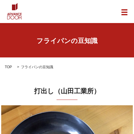
メ
フライパンの豆知識
TOP
フライパンの豆知識
打出し（山田工業所）