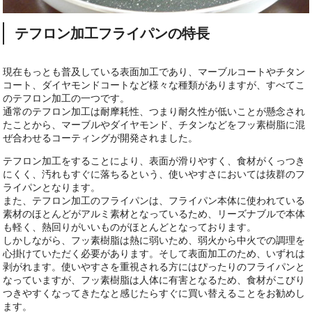
テフロン加工フライパンの特長
現在もっとも普及している表面加工であり、マーブルコートやチタン
コート、ダイヤモンドコートなど様々な種類がありますが、すべてこ
のテフロン加工の一つです。
通常のテフロン加工は耐摩耗性、つまり耐久性が低いことが懸念され
たことから、マーブルやダイヤモンド、チタンなどをフッ素樹脂に混
ぜ合わせるコーティングが開発されました。
テフロン加工をすることにより、表面が滑りやすく、食材がくっつき
にくく、汚れもすぐに落ちるという、使いやすさにおいては抜群のフ
ライパンとなります。
また、テフロン加工のフライパンは、フライパン本体に使われている
素材のほとんどがアルミ素材となっているため、リーズナブルで本体
も軽く、熱回りがいいものがほとんどとなっております。
しかしながら、フッ素樹脂は熱に弱いため、弱火から中火での調理を
心掛けていただく必要があります。そして表面加工のため、いずれは
剥がれます。使いやすさを重視される方にはぴったりのフライパンと
なっていますが、フッ素樹脂は人体に有害となるため、食材がこびり
つきやすくなってきたなと感じたらすぐに買い替えることをお勧めし
ます。