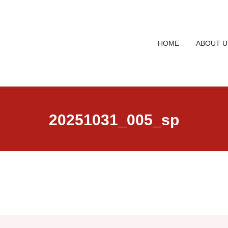
HOME
ABOUT U
20251031_005_sp