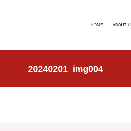
HOME
ABOUT U
20240201_img004