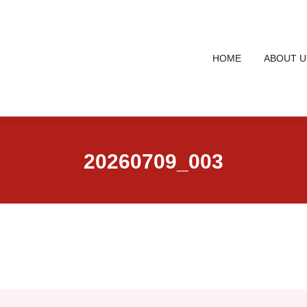
HOME
ABOUT U
20260709_003